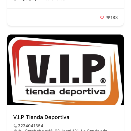
183
V.I.P Tienda Deportiva
3234041354
Av. Carabobo #46-68, local 131, La Candelaria,