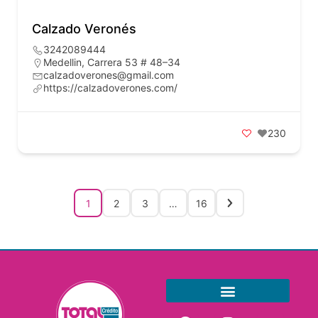
Calzado Veronés
3242089444
Medellin, Carrera 53 # 48–34
calzadoverones@gmail.com
https://calzadoverones.com/
230
1
2
3
…
16
Información para el consumidor
Términos y condiciones