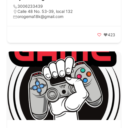
3006233439
Calle 48 No. 53-39, local 132
orogema18k@gmail.com
423