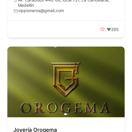
Medellín
vippioneros@gmail.com
295
Joyería Orogema