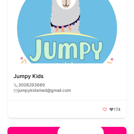
Jumpy Kids
3008293689
jumpykidsmed@gmail.com
174