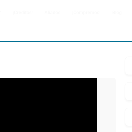
?
¡Créditos!
Aliados
¡Compremos!
Blog