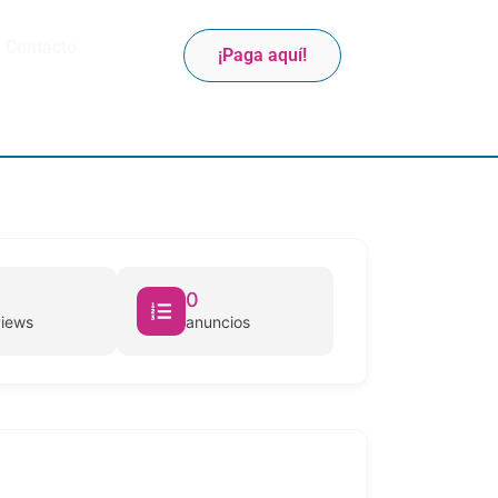
Contacto
¡Paga aquí!
0
views
anuncios