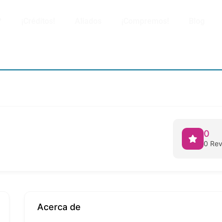
?
¡Créditos!
Aliados
¡Compremos!
Blog
0
0 Re
Acerca de