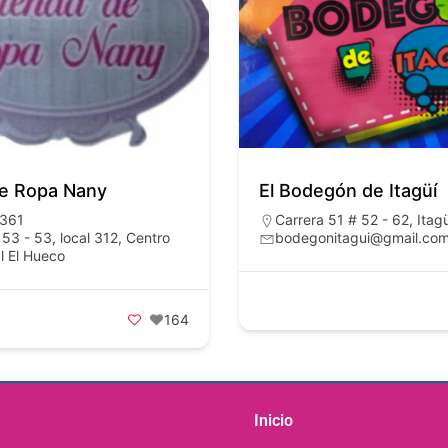
de Ropa Nany
El Bodegón de Itagüí
361
Carrera 51 # 52 - 62, Itag
 53 - 53, local 312, Centro
bodegonitagui@gmail.co
l El Hueco
164
Inicio