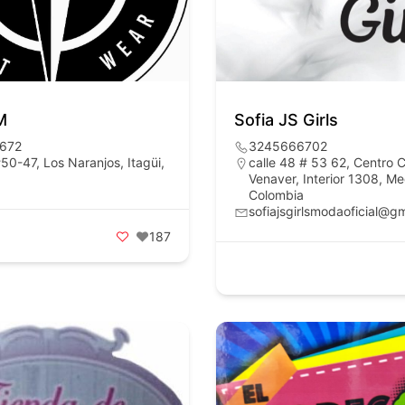
M
Sofia JS Girls
672
3245666702
50-47, Los Naranjos, Itagüi,
calle 48 # 53 62, Centro 
Venaver, Interior 1308, Med
Colombia
sofiajsgirlsmodaoficial@g
187