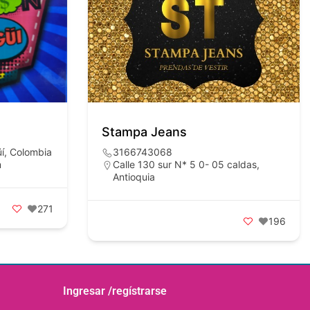
Stampa Jeans
üí, Colombia
3166743068
m
Calle 130 sur N* 5 0- 05 caldas,
Antioquia
271
196
Ingresar /regístrarse