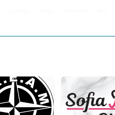
?
¡Créditos!
Aliados
¡Compremos!
Blog