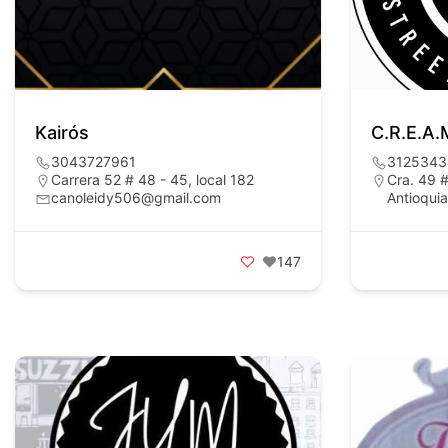
Kairós
C.R.E.A.
3043727961
3125343
Carrera 52 # 48 - 45, local 182
Cra. 49 #
canoleidy506@gmail.com
Antioquia
147