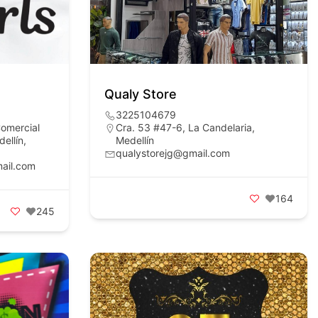
Qualy Store
3225104679
Comercial
Cra. 53 #47-6, La Candelaria,
ellín,
Medellín
qualystorejg@gmail.com
mail.com
164
245