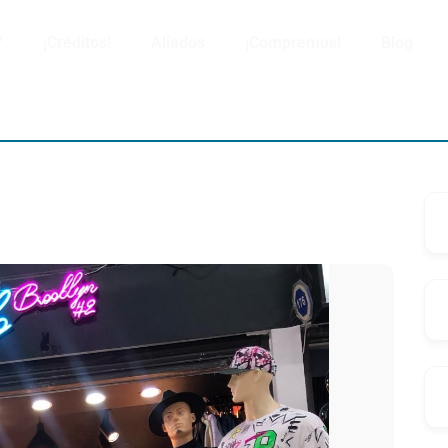
?
¡Créditos!
Aliados
¡Compremos!
Blog