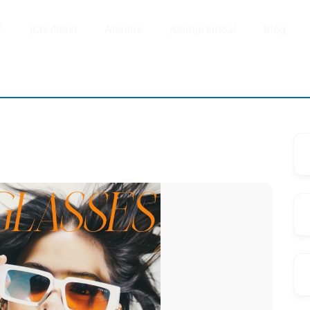
?
¡Créditos!
Aliados
¡Compremos!
Blog