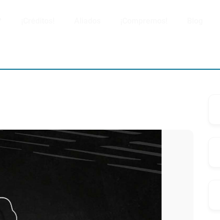
?
¡Créditos!
Aliados
¡Compremos!
Blog