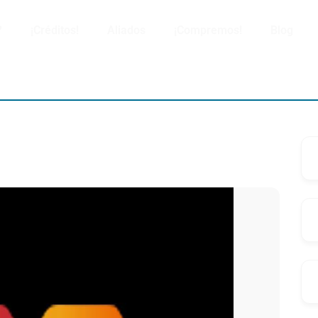
?
¡Créditos!
Aliados
¡Compremos!
Blog