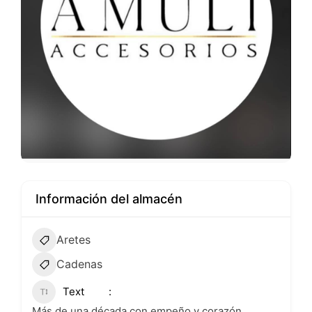
Información del almacén
Aretes
Cadenas
Text
Más de una década con empeño y corazón