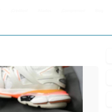
?
¡Créditos!
Aliados
¡Compremos!
Blog