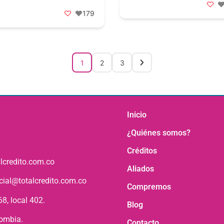
179
1
2
3
Inicio
¿Quiénes somos?
Créditos
lcredito.com.co
Aliados
icial@totalcredito.com.co
Compremos
8, local 402.
Blog
lombia.
Contacto