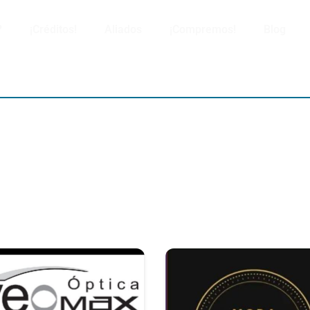
?
¡Créditos!
Aliados
¡Compremos!
Blog