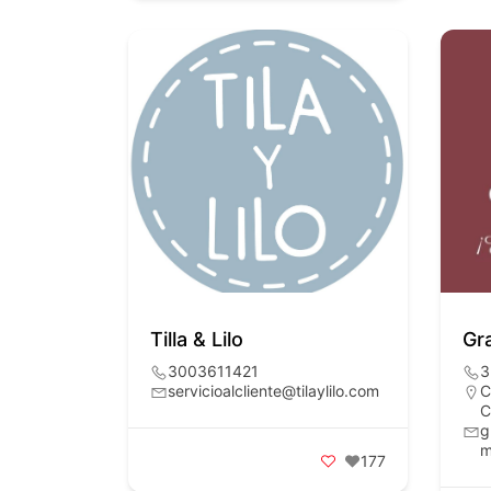
Tilla & Lilo
Gr
3003611421
3
servicioalcliente@tilaylilo.com
C
C
g
177