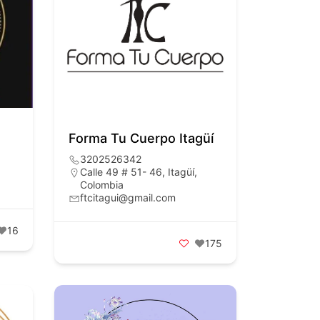
Forma Tu Cuerpo Itagüí
3202526342
Calle 49 # 51- 46, Itagüí,
Colombia
ftcitagui@gmail.com
16
175