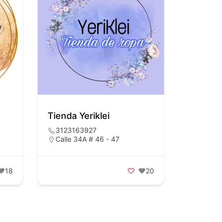
Tienda Yeriklei
3123163927
Calle 34A # 46 - 47
18
20