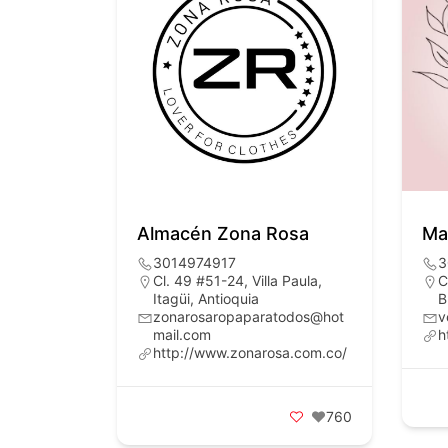
Almacén Zona Rosa
Ma
3014974917
3
Cl. 49 #51-24, Villa Paula,
C
Itagüi, Antioquia
B
zonarosaropaparatodos@hot
v
mail.com
h
http://www.zonarosa.com.co/
760