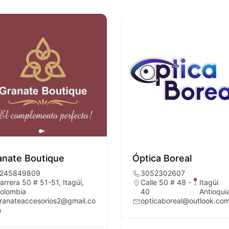
anate Boutique
Óptica Boreal
245849809
3052302607
arrera 50 # 51-51, Itagüí,
Calle 50 # 48 -
Itagüí
olombia
40
Antioqui
ranateaccesorios2@gmail.co
opticaboreal@outlook.co
m