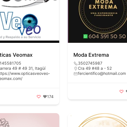
ticas Veomax
Moda Extrema
145581705
3502745987
arrera 49 # 49 31, Itagüí
Cra 49 #48 a - 52
ttps://www.opticasveoveo-
fercientifico@hotmail.com
eomax.com/
174