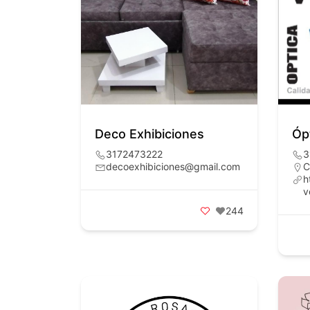
Deco Exhibiciones
Óp
3172473222
3
decoexhibiciones@gmail.com
C
h
v
244