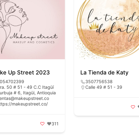
ke Up Street 2023
La Tienda de Katy
054702399
3507756538
ra. 50 # 51 - 49 C.C Itagüí
Calle 49 # 51 - 39
urbuja # 6, Itagüi, Antioquia
entas@makeupstreet.co
ttps://makeupstreet.co/
311