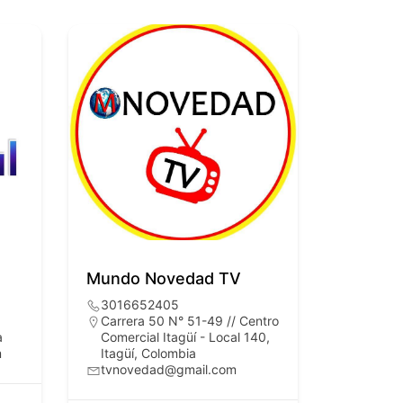
Mundo Novedad TV
3016652405
Carrera 50 N° 51-49 // Centro
a
Comercial Itagüí - Local 140,
m
Itagüí, Colombia
tvnovedad@gmail.com