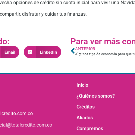
echa opciones de crédito sin cuota inicial para vivir una Navid
mpartir, disfrutar y cuidar tus finanzas.
do:
Para ver más con
ANTERIOR
Email
LinkedIn
Inicio
¿Quiénes somos?
Créditos
lcredito.com.co
Aliados
icial@totalcredito.com.co
Compremos