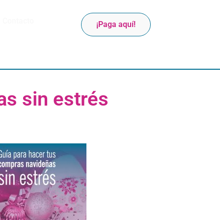
Contacto
¡Paga aquí!
s sin estrés