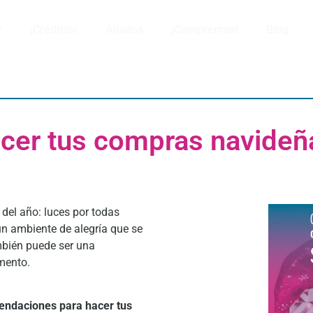
?
¡Créditos!
Aliados
¡Compremos!
Blog
acer tus compras navideña
del año: luces por todas
 un ambiente de alegría que se
mbién puede ser una
mento.
mendaciones para hacer tus