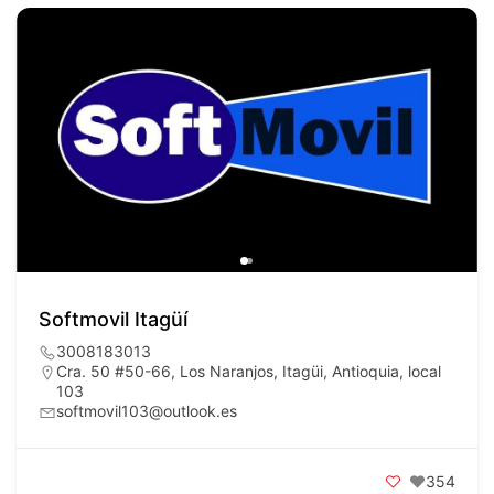
Softmovil Itagüí
3008183013
Cra. 50 #50-66, Los Naranjos, Itagüi, Antioquia, local
103
softmovil103@outlook.es
354