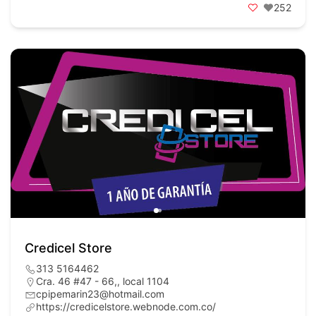
252
Credicel Store
313 5164462
Cra. 46 #47 - 66,, local 1104
cpipemarin23@hotmail.com
https://credicelstore.webnode.com.co/