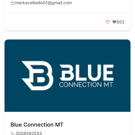
merkacelbello01@gmail.com
802
Blue Connection MT
3008582555