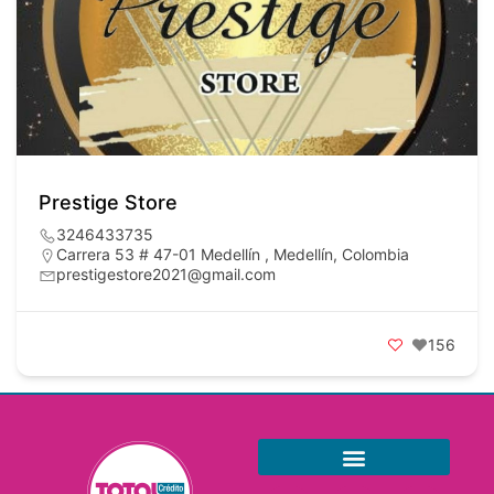
Prestige Store
3246433735
Carrera 53 # 47-01 Medellín , Medellín, Colombia
prestigestore2021@gmail.com
156
Información para el consumidor
Términos y condiciones