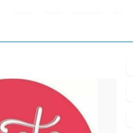
?
¡Créditos!
Aliados
¡Compremos!
Blog