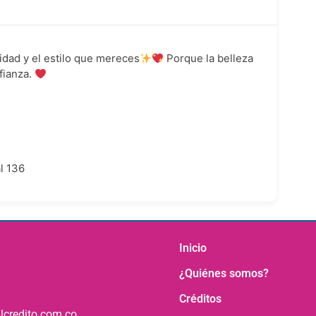
idad y el estilo que mereces
Porque la belleza
fianza.
al 136
Inicio
¿Quiénes somos?
Créditos
lcredito.com.co