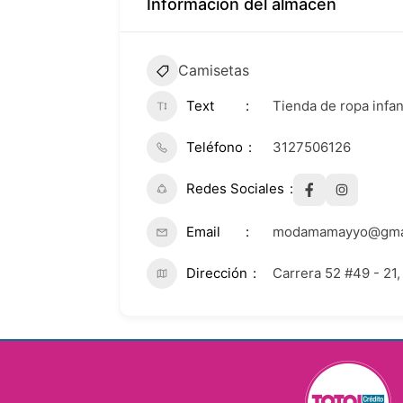
Información del almacén
Camisetas
Text
Tienda de ropa infan
Teléfono
3127506126
Redes Sociales
Email
modamamayyo@gma
Dirección
Carrera 52 #49 - 21,