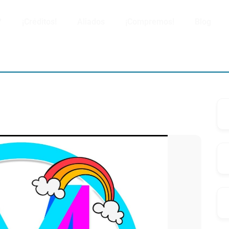
?
¡Créditos!
Aliados
¡Compremos!
Blog