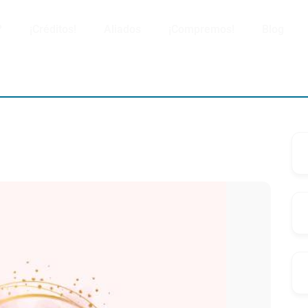
?
¡Créditos!
Aliados
¡Compremos!
Blog