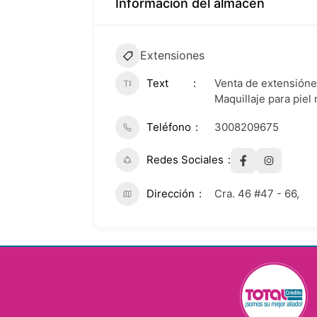
Información del almacén
Extensiones
Text
Venta de extensióne
Maquillaje para piel
Teléfono
3008209675
Redes Sociales
Dirección
Cra. 46 #47 - 66,