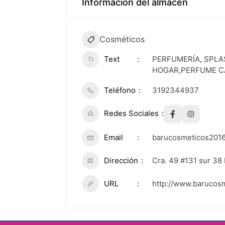
Información del almacén
Cosméticos
Text
PERFUMERÍA, SPLA
HOGAR,PERFUME C
Teléfono
3192344937
Redes Sociales
Email
barucosmeticos201
Dirección
Cra. 49 #131 sur 38 
URL
http://www.barucosm