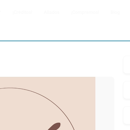
?
¡Créditos!
Aliados
¡Compremos!
Blog